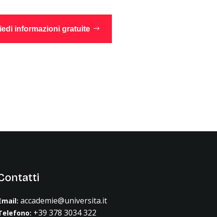
iedi informazioni gratuite
Contatti
accademie@universita.it
Email
:
+39 378 3034 322
Telefono: