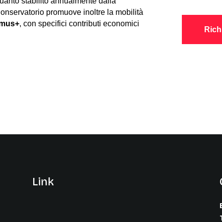
uanto stabilito annualmente dalla
 Conservatorio promuove inoltre la mobilità
smus+
, con specifici contributi economici
Rich
Link