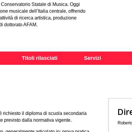
to Conservatorio Statale di Musica. Oggi
one musicale dell’Italia centrale, offrendo
ttività di ricerca artistica, produzione
 di dottorato AFAM.
Titoli rilasciati
Servizi
Dir
 è richiesto il diploma di scuola secondaria
e previsto dalla normativa vigente.
Roberto
, generalmente articolato in: prova pratica