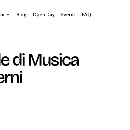
oni
Blog
Open Day
Eventi
FAQ
le di Musica
erni