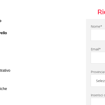
Ri
o
Nome*
ello
Email*
trativo
Provincia
tiche
Inserisci 